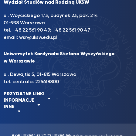
Wydział Studiów nad Rodziną UKSW
ul. Wóycickiego 1/3, budynek 23, pok. 214
01-938 Warszawa
tel.
+48 22 561 90 49
;
+48 22 561 90 47
email:
wsr@uksw.edu.pl
Uniwersytet Kardynała Stefana Wyszyńskiego
w Warszawie
ul. Dewajtis 5, 01-815 Warszawa
tel. centrala:
225618800
PRZYDATNE LINKI
INFORMACJE
INNE
BKiP UKSW
/ © 2022 UKSW. Wszelkie prawa zastrzeżone.