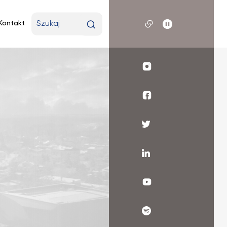
Wpisz
Kontakt
wyszukiwaną
frazę
Profil
UKSW
Instagram
WSR
UKSW
Facebook
Profil
UKSW
Twitter
Profil
UKSW
Linkedin
UKSW
YouTube
UKSW
Spotify