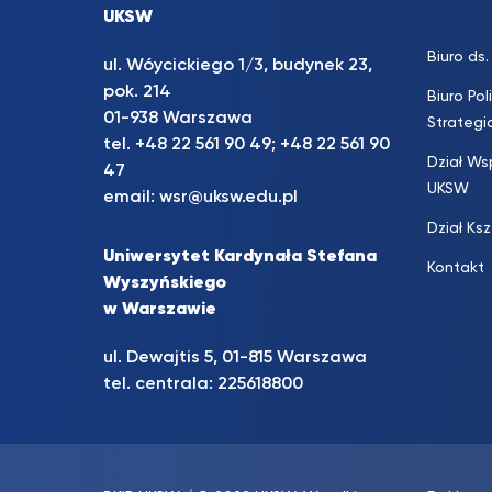
UKSW
Biuro d
ul. Wóycickiego 1/3, budynek 23,
pok. 214
Biuro Pol
01-938 Warszawa
Strateg
tel.
+48 22 561 90 49
;
+48 22 561 90
Dział Ws
47
UKSW
email:
wsr@uksw.edu.pl
Dział Ks
Uniwersytet Kardynała Stefana
Kontakt
Wyszyńskiego
w Warszawie
ul. Dewajtis 5, 01-815 Warszawa
tel. centrala:
225618800