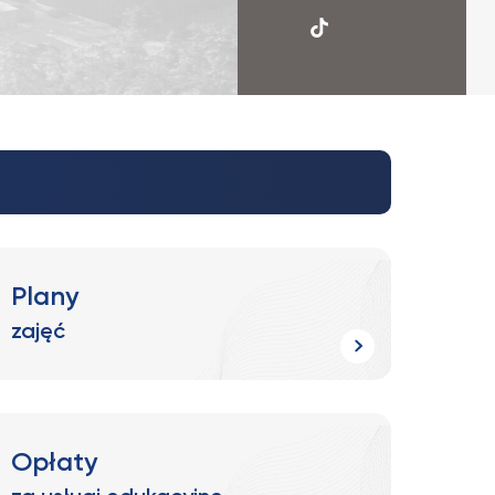
UKSW
TikTok
Plany
zajęć
Opłaty