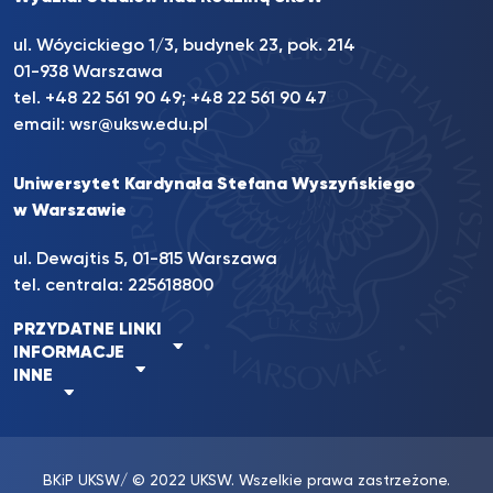
ul. Wóycickiego 1/3, budynek 23, pok. 214
01-938 Warszawa
tel.
+48 22 561 90 49
;
+48 22 561 90 47
email:
wsr@uksw.edu.pl
Uniwersytet Kardynała Stefana Wyszyńskiego
w Warszawie
ul. Dewajtis 5, 01-815 Warszawa
tel. centrala:
225618800
PRZYDATNE LINKI
INFORMACJE
INNE
BKiP UKSW
/ © 2022 UKSW. Wszelkie prawa zastrzeżone.