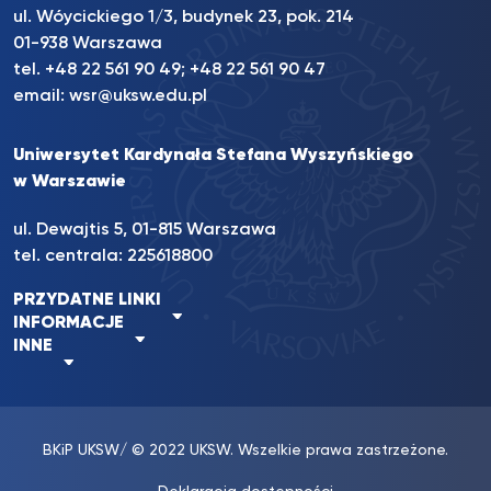
ul. Wóycickiego 1/3, budynek 23, pok. 214
01-938 Warszawa
tel.
+48 22 561 90 49
;
+48 22 561 90 47
email:
wsr@uksw.edu.pl
Uniwersytet Kardynała Stefana Wyszyńskiego
w Warszawie
ul. Dewajtis 5, 01-815 Warszawa
tel. centrala:
225618800
PRZYDATNE LINKI
INFORMACJE
INNE
BKiP UKSW
/ © 2022 UKSW. Wszelkie prawa zastrzeżone.