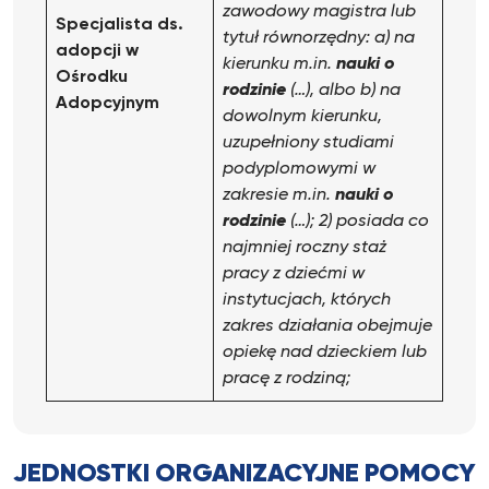
zawodowy magistra lub
Specjalista ds.
tytuł równorzędny:
a) na
adopcji
w
kierunku m.in.
nauki o
Ośrodku
rodzinie
(…), albo
b) na
Adopcyjnym
dowolnym kierunku,
uzupełniony studiami
podyplomowymi w
zakresie m.in.
nauki o
rodzinie
(…);
2) posiada co
najmniej roczny staż
pracy z dziećmi w
instytucjach, których
zakres działania obejmuje
opiekę nad dzieckiem lub
pracę z rodziną;
JEDNOSTKI ORGANIZACYJNE POMOCY