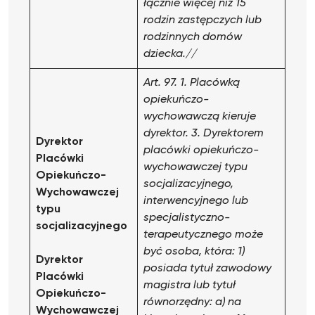
łącznie więcej niż 15
rodzin zastępczych lub
rodzinnych domów
dziecka.//
Art. 97. 1. Placówką
opiekuńczo-
wychowawczą kieruje
dyrektor.
3. Dyrektorem
Dyrektor
placówki opiekuńczo-
Placówki
wychowawczej typu
Opiekuńczo-
socjalizacyjnego,
Wychowawczej
interwencyjnego lub
typu
specjalistyczno-
socjalizacyjnego
terapeutycznego może
być osoba, która:
1)
Dyrektor
posiada tytuł zawodowy
Placówki
magistra lub tytuł
Opiekuńczo-
równorzędny:
a) na
Wychowawczej