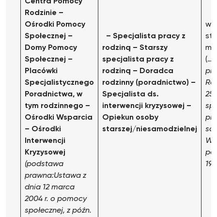
Centra Pomocy
Rodzinie
–
Wy
Ośrodki Pomocy
wyż
Społecznej
–
– Specjalista pracy
z
stu
Domy Pomocy
rodziną
– Starszy
m.i
Społecznej
–
specjalista pracy z
(…
Placówki
rodziną
– Doradca
pr
Specjalistycznego
rodzinny (poradnictwo)
–
Rad
Poradnictwa, w
Specjalista ds.
25 
tym rodzinnego
–
interwencji kryzysowej
–
sp
Ośrodki Wsparcia
Opiekun osoby
pr
– Ośrodki
starszej/niesamodzielnej
sa
Interwencji
Wa
Kryzysowej
paź
(podstawa
196
prawna:Ustawa z
dnia 12 marca
2004 r. o pomocy
społecznej, z późn.