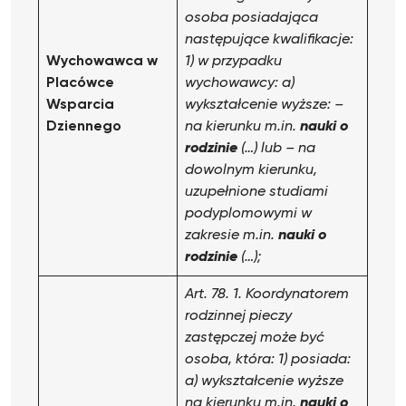
osoba posiadająca
następujące kwalifikacje:
Wychowawca
w
1) w przypadku
Placówce
wychowawcy:
a)
Wsparcia
wykształcenie wyższe:
–
Dziennego
na kierunku m.in.
nauki o
rodzinie
(…) lub
– na
dowolnym kierunku,
uzupełnione studiami
podyplomowymi w
zakresie m.in.
nauki o
rodzinie
(…);
Art. 78. 1. Koordynatorem
rodzinnej pieczy
zastępczej może być
osoba, która:
1) posiada:
a) wykształcenie wyższe
na kierunku m.in.
nauki o