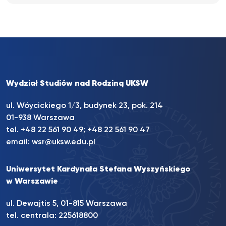
Wydział Studiów nad Rodziną UKSW
ul. Wóycickiego 1/3, budynek 23, pok. 214
01-938 Warszawa
tel.
+48 22 561 90 49
;
+48 22 561 90 47
email:
wsr@uksw.edu.pl
Uniwersytet Kardynała Stefana Wyszyńskiego
w Warszawie
ul. Dewajtis 5, 01-815 Warszawa
tel. centrala:
225618800