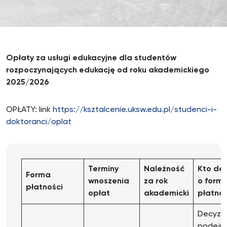
Opłaty za usługi edukacyjne dla studentów
rozpoczynających edukację od roku akademickiego
2025/2026
OPŁATY: link
https://ksztalcenie.uksw.edu.pl/studenci-i-
doktoranci/oplat
Terminy
Nale
ż
no
ść
Kto de
Forma
wnoszenia
za
rok
o formi
płatno
ś
ci
opłat
akademicki
płatno
Decyzj
podejm