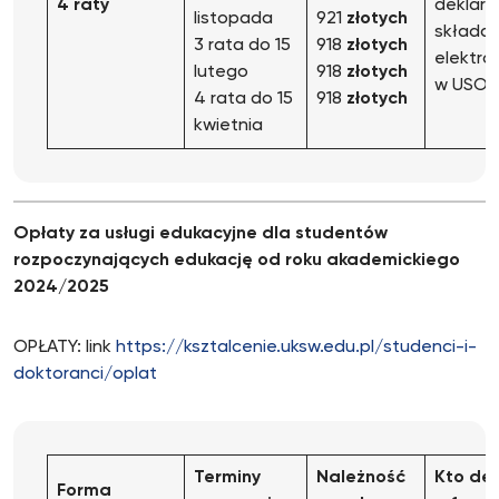
4 raty
deklarac
listopada
921
złotych
składan
3 rata do 15
918
złotych
elektro
lutego
918
złotych
w USOS
4 rata do 15
918
złotych
kwietnia
Opłaty za usługi edukacyjne dla studentów
rozpoczynających edukację od roku akademickiego
2024/2025
OPŁATY: link
https://ksztalcenie.uksw.edu.pl/studenci-i-
doktoranci/oplat
Terminy
Nale
ż
no
ść
Kto de
Forma