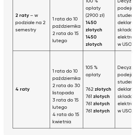
100 %
Decyzj
opłaty
podejm
2 raty
– w
(2900 zł)
studen
1 rata do 10
podziale na 2
1450
deklarac
października
semestry
złotych
składan
2 rata do 15
1450
elektro
lutego
złotych
w USOS
105 %
Decyzj
1 rata do 10
opłaty
podejm
października
studen
2 rata do 30
4 raty
762
złotych
deklarac
listopada
761
złotych
składan
3 rata do 15
761
złotych
elektro
lutego
761
złotych
w USOS
4 rata do 15
kwietnia