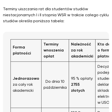
Terminy uiszczania rat dla studentów studiów
niestacjonarnych I i II stopnia WSR w trakcie całego cyklu
studiów określa poniższa tabela:
Terminy
Nale
ż
no
ść
Kto de
Forma
wnoszenia
za
rok
o formi
płatno
ś
ci
opłat
akademicki
płatno
Decyzj
podejm
Jednorazowo
95 % opłaty
studen
Do dnia 10
za cały rok
2755
deklarac
października
akademicki
złotych
składan
elektro
w USOS