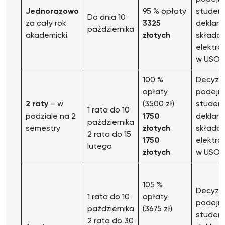
Jednorazowo
95 % opłaty
studen
Do dnia 10
za cały rok
3325
deklarac
października
akademicki
złotych
składan
elektro
w USOS
100 %
Decyzj
opłaty
podejm
2 raty
– w
(3500 zł)
studen
1 rata do 10
podziale na 2
1750
deklarac
października
semestry
złotych
składan
2 rata do 15
1750
elektro
lutego
złotych
w USOS
105 %
Decyzj
1 rata do 10
opłaty
podejm
października
(3675 zł)
studen
2 rata do 30