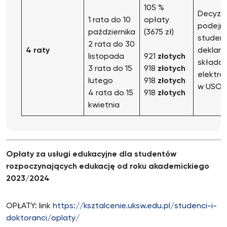
105 %
Decyzj
1 rata do 10
opłaty
podejm
października
(3675 zł)
studen
2 rata do 30
4 raty
deklarac
listopada
921
złotych
składan
3 rata do 15
918
złotych
elektro
lutego
918
złotych
w USOS
4 rata do 15
918
złotych
kwietnia
Opłaty za usługi edukacyjne dla studentów
rozpoczynających edukację od roku akademickiego
2023/2024
OPŁATY: link
https://ksztalcenie.uksw.edu.pl/studenci-i-
doktoranci/oplaty/