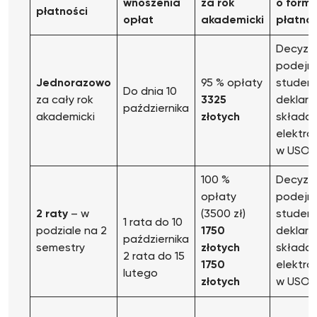
wnoszenia
za
rok
o formi
płatno
ś
ci
opłat
akademicki
płatno
Decyzj
podejm
Jednorazowo
95 % opłaty
studen
Do dnia 10
za cały rok
3325
deklarac
października
akademicki
złotych
składan
elektro
w USOS
100 %
Decyzj
opłaty
podejm
2 raty
– w
(3500 zł)
studen
1 rata do 10
podziale na 2
1750
deklarac
października
semestry
złotych
składan
2 rata do 15
1750
elektro
lutego
złotych
w USOS