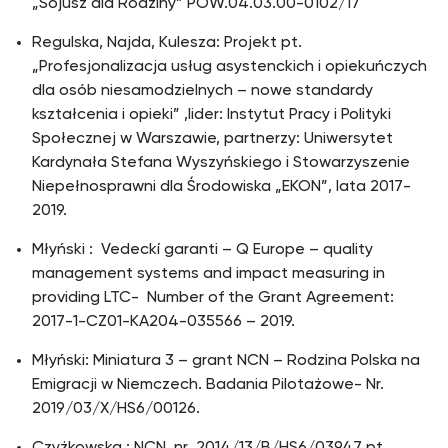
„Sojusz dla Rodziny” POW.04.03.00-0102/17
Regulska, Najda, Kulesza: Projekt pt.
„Profesjonalizacja usług asystenckich i opiekuńczych
dla osób niesamodzielnych – nowe standardy
kształcenia i opieki” ,lider: Instytut Pracy i Polityki
Społecznej w Warszawie, partnerzy: Uniwersytet
Kardynała Stefana Wyszyńskiego i Stowarzyszenie
Niepełnosprawni dla Środowiska „EKON”, lata 2017-
2019.
Młyński : Vedeckí garanti – Q Europe – quality
management systems and impact measuring in
providing LTC- Number of the Grant Agreement:
2017-1-CZ01-KA204-035566 – 2019.
Młyński: Miniatura 3 – grant NCN – Rodzina Polska na
Emigracji w Niemczech. Badania Pilotażowe- Nr.
2019/03/X/HS6/00126.