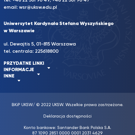
tel.
+48 22 561 90 49
;
+48 22 561 90 47
email:
wsr@uksw.edu.pl
Uniwersytet Kardynała Stefana Wyszyńskiego
w Warszawie
ul. Dewajtis 5, 01-815 Warszawa
tel. centrala:
225618800
PRZYDATNE LINKI
INFORMACJE
INNE
BKiP UKSW
/ © 2022 UKSW. Wszelkie prawa zastrzeżone.
Deklaracja dostępności
Konto bankowe: Santander Bank Polska S.A.
87 1090 2851 0000 0001 2031 4629