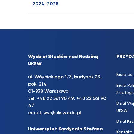
2024-2028
Wydział Studiów nad Rodziną
PRZYDA
UKSW
Biuro d
ul. Wóycickiego 1/3, budynek 23,
pok. 214
Biuro Pol
01-938 Warszawa
Strateg
tel.
+48 22 561 90 49
;
+48 22 561 90
Dział Ws
47
UKSW
email:
wsr@uksw.edu.pl
Dział Ks
Uniwersytet Kardynała Stefana
Kontakt