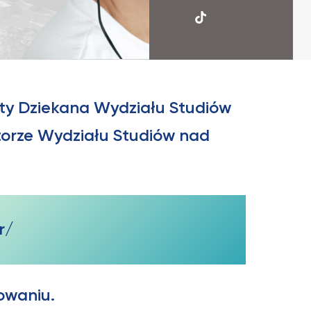
UKSW
TikTok
nty Dziekana Wydziału Studiów
torze Wydziału Studiów nad
r/
owaniu.