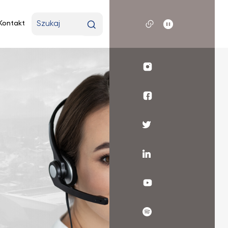
Wpisz
Kontakt
wyszukiwaną
frazę
Profil
UKSW
Instagram
WSR
UKSW
Facebook
Profil
UKSW
Twitter
Profil
UKSW
Linkedin
UKSW
YouTube
UKSW
Spotify