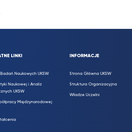
TNE LINKI
INFORMACJE
s. Badań Naukowych UKSW
Strona Główna UKSW
ityki Naukowej i Analiz
Struktura Organizacyjna
icznych UKSW
Władze Uczelni
półpracy Międzynarodowej
ztałcenia