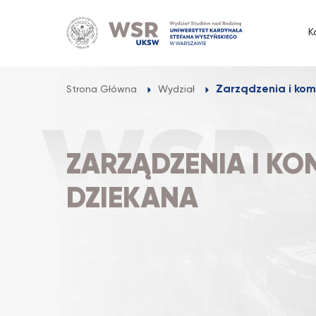
Przejdź
do
K
treści
Zarządzenia i kom
Strona Główna
Wydział
ZARZĄDZENIA I K
DZIEKANA