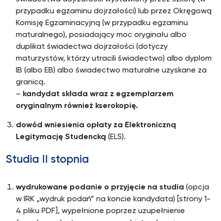
przypadku egzaminu dojrzałości) lub przez Okręgową
Komisję Egzaminacyjną (w przypadku egzaminu
maturalnego), posiadający moc oryginału albo
duplikat świadectwa dojrzałości (dotyczy
maturzystów, którzy utracili świadectwo) albo dyplom
IB (albo EB) albo świadectwo maturalne uzyskane za
granicą.
–
kandydat składa wraz z egzemplarzem
oryginalnym również kserokopię.
dowód wniesienia opłaty za Elektroniczną
Legitymację Studencką
(ELS).
Studia II stopnia
wydrukowane podanie o przyjęcie na studia
(opcja
w IRK „wydruk podań” na koncie kandydata) [strony 1-
4 pliku PDF], wypełnione poprzez uzupełnienie