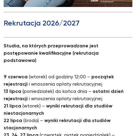
Rekrutacja 2026/2027
Studia, na których przeprowadzane jest
postępowanie kwalifikacyjne (rekrutacja
podstawowa)
9 czerwca
(wtorek) od godziny 12:00 –
początek
rejestracji
i wnoszenia opłaty rekrutacyjnej
13 lipca
(poniedziałek) do końca dnia –
ostatni dzień
rejestracji
i wnoszenia opłaty rekrutacyjnej
21 lipca
(wtorek) –
wyniki rekrutacji dla studiów
niestacjonarnych
22 lipca
(środa) –
wyniki rekrutacji dla studiów
stacjonarnych
23, 24, 27 lipca
(czwartek, piątek poniedziałek) –