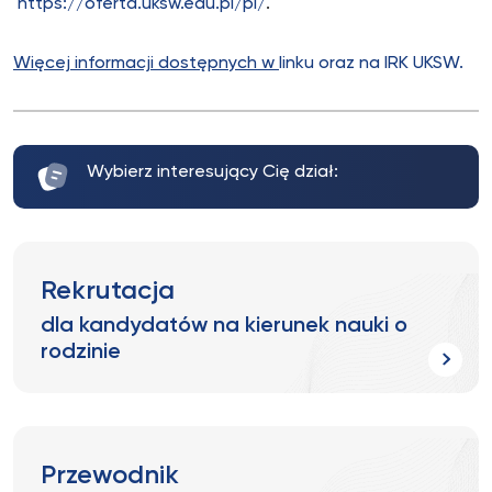
https://oferta.uksw.edu.pl/pl/
.
Więcej informacji dostępnych w
linku oraz na IRK UKSW.
Wybierz interesujący Cię dział:
Rekrutacja
dla kandydatów na kierunek nauki o
rodzinie
Przewodnik