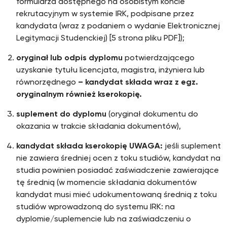
formularza dostępnego na osobistym koncie
rekrutacyjnym w systemie IRK, podpisane przez
kandydata (wraz z podaniem o wydanie Elektronicznej
Legitymacji Studenckiej) [5 strona pliku PDF]);
oryginał lub odpis dyplomu
potwierdzającego
uzyskanie tytułu licencjata, magistra, inżyniera lub
równorzędnego
– kandydat składa wraz z egz.
oryginalnym również kserokopię.
suplement do dyplomu
(oryginał dokumentu do
okazania w trakcie składania dokumentów),
kandydat składa kserokopię UWAGA:
jeśli suplement
nie zawiera średniej ocen z toku studiów, kandydat na
studia powinien posiadać zaświadczenie zawierające
tę średnią (w momencie składania dokumentów
kandydat musi mieć udokumentowaną średnią z toku
studiów wprowadzoną do systemu IRK: na
dyplomie/suplemencie lub na zaświadczeniu o