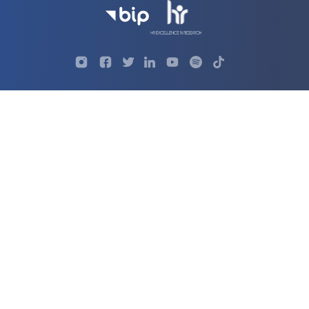
Profil
Profil
Profil
Profil
UKSW
Profil
UKSW
UKSW
UKSW
UKSW
UKSW
YouTube
UKSW
TikTok
Instagram
Facebook
Twitter
Linkedin
YouTube