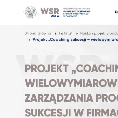
Przejdź
do
K
treści
Strona Główna
Instytut
Nauka i projekty ba
Projekt „Coaching sukcesji – wielowymiar
PROJEKT „COACHIN
WIELOWYMIAROWE
ZARZĄDZANIA PRO
SUKCESJI W FIRM