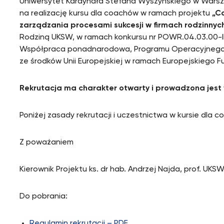
Uniwersytet Kardynała Stefana Wyszyńskiego w Warsza
na realizację kursu dla coachów w ramach projektu
„C
zarządzania procesami sukcesji w firmach rodzinnyc
Rodziną UKSW, w ramach konkursu nr POWR.04.03.00-IP
Współpraca ponadnarodowa, Programu Operacyjnego
ze środków Unii Europejskiej w ramach Europejskiego 
Rekrutacja ma charakter otwarty i prowadzona jest w
Poniżej zasady rekrutacji i uczestnictwa w kursie dla
Z poważaniem
Kierownik Projektu ks. dr hab. Andrzej Najda, prof. UKS
Do pobrania:
Regulamin rekrutacji – PDF