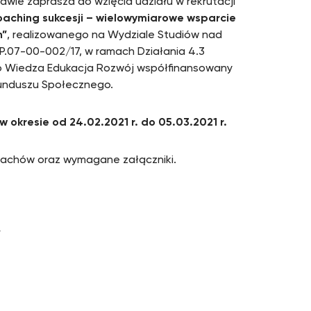
wie zaprasza do wzięcia udziału w rekrutacji
oaching sukcesji – wielowymiarowe wsparcie
h”
, realizowanego na Wydziale Studiów nad
.07-00-002/17, w ramach Działania 4.3
 Wiedza Edukacja Rozwój współfinansowany
Funduszu Społecznego.
 okresie od 24.02.2021 r. do 05.03.2021 r.
 coachów oraz wymagane załączniki.
W