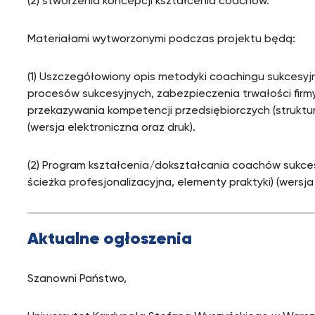
(2) stworzenia koncepcji kształcenia coachów.
Materiałami wytworzonymi podczas projektu będą:
(1) Uszczegółowiony opis metodyki coachingu sukcesy
procesów sukcesyjnych, zabezpieczenia trwałości fir
przekazywania kompetencji przedsiębiorczych (struktur
(wersja elektroniczna oraz druk).
(2) Program kształcenia/dokształcania coachów sukces
ścieżka profesjonalizacyjna, elementy praktyki) (wersja
Aktualne ogłoszenia
Szanowni Państwo,