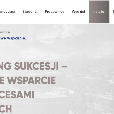
andydaci
Studenci
Pracownicy
Wydział
Instytut
dawcze
owe wsparcie...
G SUKCESJI –
 WSPARCIE
CESAMI
ACH