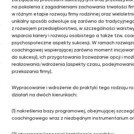
zarządzania procesami sukcesyjnymi oraz przekazywan
na pokolenia z zagadnieniami zachowania trwałości fi
w różnym etapie rozwoju firmy rodzinnej oraz wieloletn
unikalny sposób odwołuje się zarówno do tradycyjneg
z rozwojem przedsiębiorstwa, w szczególności warstw
wsparcia kariery i rozwoju osobistego a także tzw. c
psychospołeczne aspekty sukcesji. W ramach rozwiąza
coachingowej wspierającej zarówno moment inicjowan
do sukcesji), ich przygotowania (rozważanie opcji i moż
realizowania/wdrożenia (aspekty czasu, podejmowania dec
przekazania firmy).
Wypracowanie i wdrożenie do praktyki tego rodzaju r
działań na dwóch kierunkach:
(1) nakreślenia bazy programowej, obejmującej szcze
coachingowego wraz z niezbędnym instrumentarium or