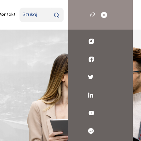
Wpisz
Kontakt
wyszukiwaną
frazę
Profil
UKSW
Instagram
WSR
UKSW
Facebook
Profil
UKSW
Twitter
Profil
UKSW
Linkedin
UKSW
YouTube
UKSW
Spotify