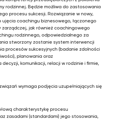
ia kompetencji przedsiębiorczych z pokolenia
rmy rodzinnej. Będzie możliwa do zastosowania
iego procesu sukcesji. Rozwiązanie w nowy,
o ujęcia coachingu biznesowego, łączonego
y zarządczej, jak również coachingowego
oachingu rodzinnego, odpowiedzialnego za
nia stworzony zostanie system interwencji
ia procesów sukcesyjnych (badanie zdolności
liwości), planowania oraz
yzji, komunikacji, relacji w rodzinie i firmie,
ozwiązań wymaga podjęcia uzupełniających się
gółową charakterystykę procesu
az zasadami (standardami) jego stosowania,