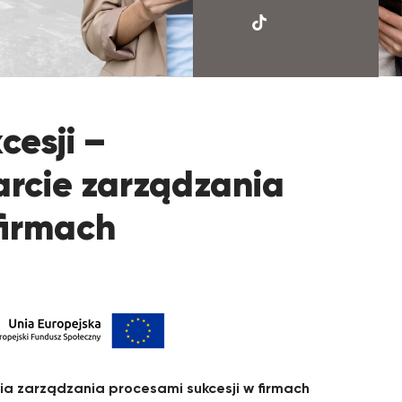
UKSW
TikTok
cesji –
rcie zarządzania
firmach
ia zarządzania procesami sukcesji w firmach