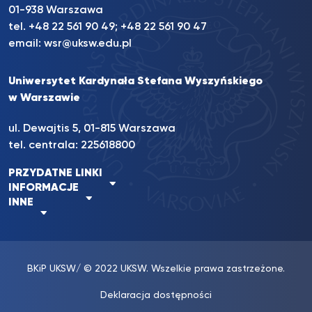
01-938 Warszawa
tel.
+48 22 561 90 49
;
+48 22 561 90 47
email:
wsr@uksw.edu.pl
Uniwersytet Kardynała Stefana Wyszyńskiego
w Warszawie
ul. Dewajtis 5, 01-815 Warszawa
tel. centrala:
225618800
PRZYDATNE LINKI
INFORMACJE
INNE
BKiP UKSW
/ © 2022 UKSW. Wszelkie prawa zastrzeżone.
Deklaracja dostępności