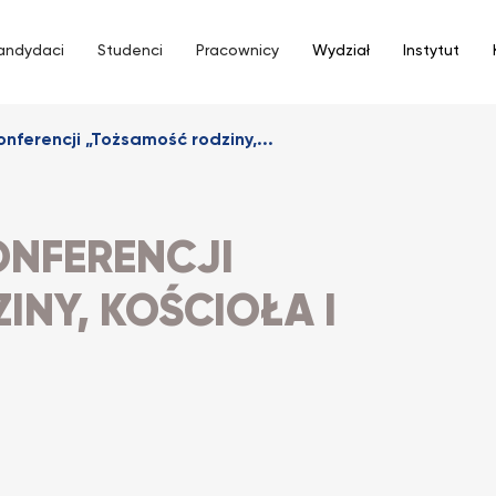
andydaci
Studenci
Pracownicy
Wydział
Instytut
onferencji „Tożsamość rodziny,...
ONFERENCJI
NY, KOŚCIOŁA I