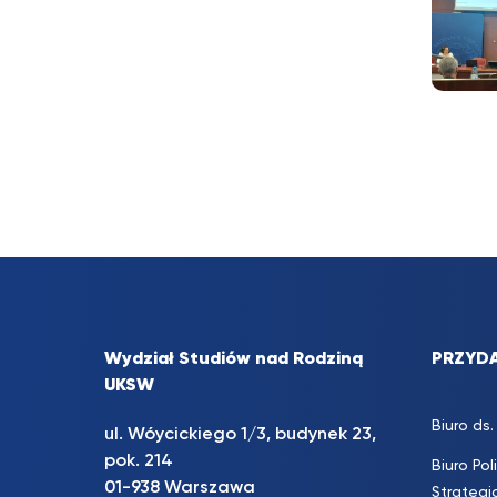
Wydział Studiów nad Rodziną
PRZYDA
UKSW
Biuro d
ul. Wóycickiego 1/3, budynek 23,
pok. 214
Biuro Pol
01-938 Warszawa
Strateg