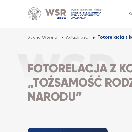
Przejdź
do
K
treści
Fotorelacja z k
Strona Główna
Aktualności
FOTORELACJA Z K
„TOŻSAMOŚĆ RODZI
NARODU”