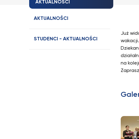
AKTUALNOŚCI
AKTUALNOŚCI
Już wid
STUDENCI - AKTUALNOŚCI
wakacji…
Dziekan
działal
na kole
Zaprasz
Gale