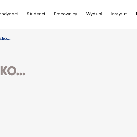
andydaci
Studenci
Pracownicy
Wydział
Instytut
isko…
SKO…