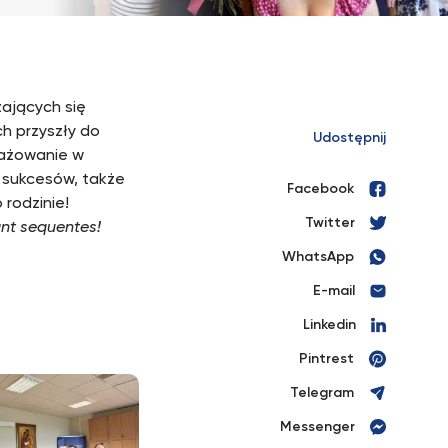
żających się
ch przyszły do
Udostępnij
gażowanie w
h sukcesów, także
Facebook
 rodzinie!
Twitter
ant sequentes!
WhatsApp
E-mail
Linkedin
Pintrest
Telegram
Messenger