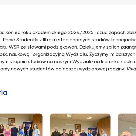
ać koniec roku akademickiego 2024/2025 i czuć zapach zbli
 Panie Studentki z III roku stacjonarnych studiów licencjacki
atu WSR ze słowami podziękowań. Dziękujemy za ich zaan
ność naukową i organizacyjną Wydziału. Życzymy im dalszyc
jnym stopniu studiów na naszym Wydziale na kierunku nauki o
amy nowych studentów do naszej wydziałowej rodziny!
Viv
ria