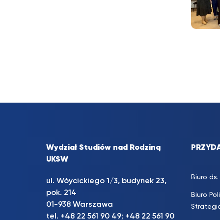
Wydział Studiów nad Rodziną
PRZYDA
UKSW
Biuro d
ul. Wóycickiego 1/3, budynek 23,
pok. 214
Biuro Pol
01-938 Warszawa
Strateg
tel.
+48 22 561 90 49
;
+48 22 561 90