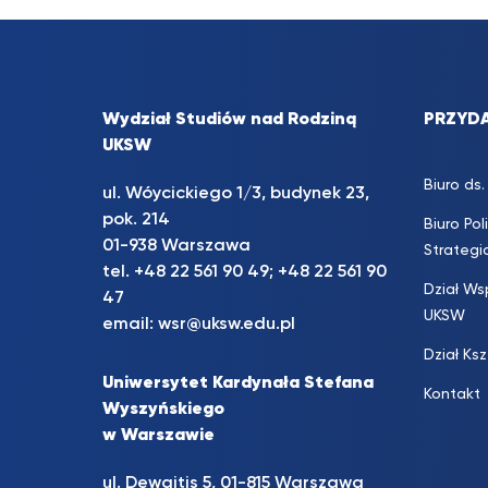
Wydział Studiów nad Rodziną
PRZYDA
UKSW
Biuro d
ul. Wóycickiego 1/3, budynek 23,
pok. 214
Biuro Pol
01-938 Warszawa
Strateg
tel.
+48 22 561 90 49
;
+48 22 561 90
Dział Ws
47
UKSW
email:
wsr@uksw.edu.pl
Dział Ks
Uniwersytet Kardynała Stefana
Kontakt
Wyszyńskiego
w Warszawie
ul. Dewajtis 5, 01-815 Warszawa