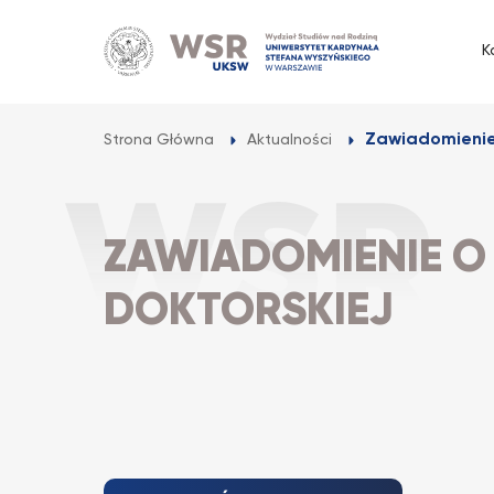
Przejdź
do
K
treści
Zawiadomienie 
Strona Główna
Aktualności
ZAWIADOMIENIE O
DOKTORSKIEJ