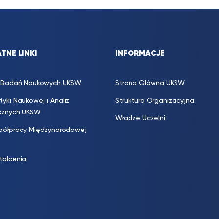
TNE LINKI
INFORMACJE
s. Badań Naukowych UKSW
Strona Główna UKSW
ityki Naukowej i Analiz
Struktura Organizacyjna
icznych UKSW
Władze Uczelni
półpracy Międzynarodowej
ztałcenia