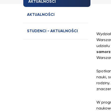
AKTUALNOŚCI
AKTUALNOŚCI
STUDENCI - AKTUALNOŚCI
Wydział
Warszaw
udziału
samorz
Warsza
Spotkan
nauki, 
rodziny.
znaczen
W progr
naukową