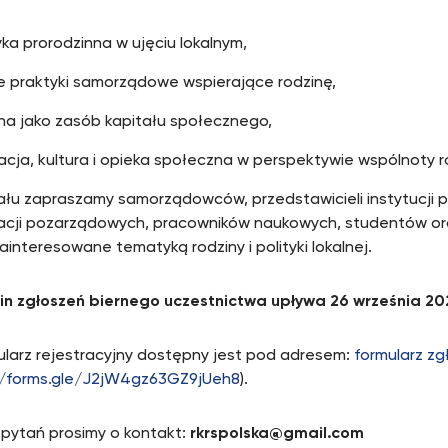
yka prorodzinna w ujęciu lokalnym,
e praktyki samorządowe wspierające rodzinę,
na jako zasób kapitału społecznego,
cja, kultura i opieka społeczna w perspektywie wspólnoty r
ału zapraszamy samorządowców, przedstawicieli instytucji pu
acji pozarządowych, pracowników naukowych, studentów or
ainteresowane tematyką rodziny i polityki lokalnej.
in zgłoszeń biernego uczestnictwa upływa 26 września 20
ularz rejestracyjny dostępny jest pod adresem:
formularz z
//forms.gle/J2jW4gz63GZ9jUeh8
).
 pytań prosimy o kontakt:
rkrspolska@gmail.com