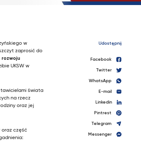
zyńskiego w
Udostępnij
zczyt zaprosić do
 rozwoju
Facebook
zibie UKSW w
Twitter
WhatsApp
tawicielami świata
E-mail
cych na rzecz
Linkedin
rodziny oraz jej
Pintrest
Telegram
 oraz część
Messenger
gadnienia: