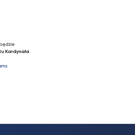
 będzie
tu Kardynała
ams