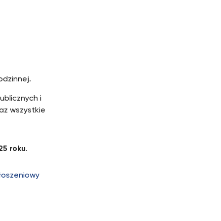
odzinnej.
blicznych i
az wszystkie
25 roku
.
głoszeniowy