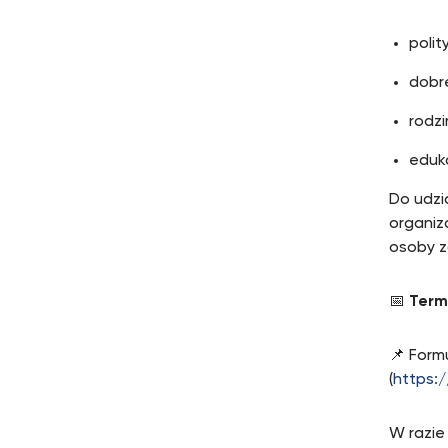
polit
dobr
rodzi
eduka
Do udzi
organiz
osoby z
📅
Term
📌 Form
(
https:
W razie