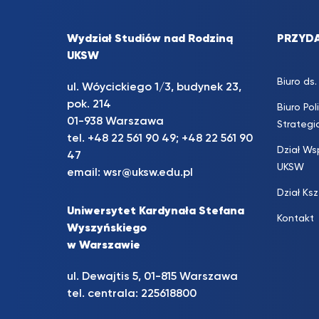
Wydział Studiów nad Rodziną
PRZYDA
UKSW
Biuro d
ul. Wóycickiego 1/3, budynek 23,
pok. 214
Biuro Pol
01-938 Warszawa
Strateg
tel.
+48 22 561 90 49
;
+48 22 561 90
Dział Ws
47
UKSW
email:
wsr@uksw.edu.pl
Dział Ks
Uniwersytet Kardynała Stefana
Kontakt
Wyszyńskiego
w Warszawie
ul. Dewajtis 5, 01-815 Warszawa
tel. centrala:
225618800