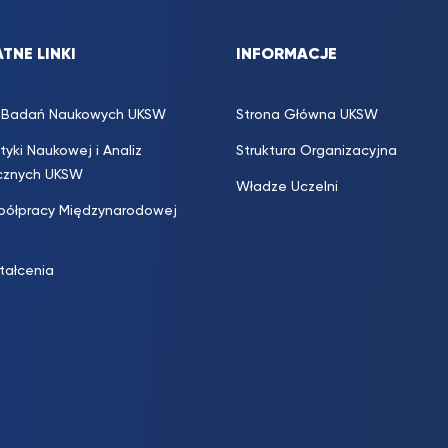
TNE LINKI
INFORMACJE
s. Badań Naukowych UKSW
Strona Główna UKSW
ityki Naukowej i Analiz
Struktura Organizacyjna
icznych UKSW
Władze Uczelni
półpracy Międzynarodowej
ztałcenia