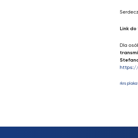
Serdecz
Link d
Dla osó
transmi
Stefan
https:
rkrs plaka