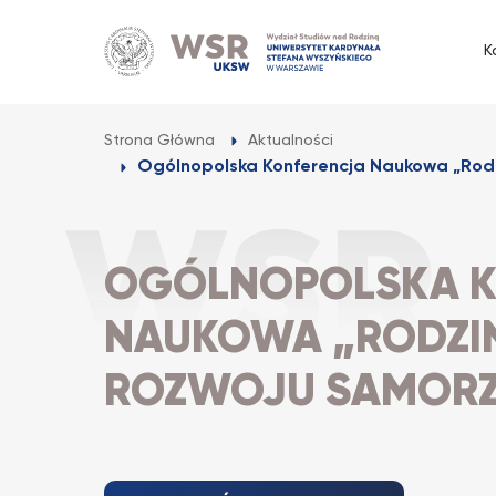
Przejdź
do
K
treści
Strona Główna
Aktualności
Ogólnopolska Konferencja Naukowa „Rodz
OGÓLNOPOLSKA K
NAUKOWA „RODZI
ROZWOJU SAMOR