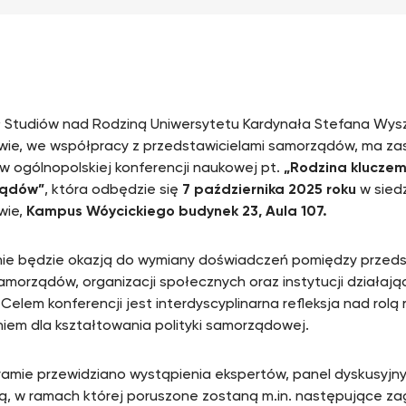
 Studiów nad Rodziną Uniwersytetu Kardynała Stefana Wys
ie, we współpracy z przedstawicielami samorządów, ma zas
 w ogólnopolskiej konferencji naukowej pt.
„Rodzina kluczem
ądów”
, która odbędzie się
7 października 2025 roku
w sied
wie,
Kampus Wóycickiego budynek 23, Aula 107.
ie będzie okazją do wymiany doświadczeń pomiędzy przeds
samorządów, organizacji społecznych oraz instytucji działają
 Celem konferencji jest interdyscyplinarna refleksja nad rolą 
iem dla kształtowania polityki samorządowej.
amie przewidziano wystąpienia ekspertów, panel dyskusyjny
, w ramach której poruszone zostaną m.in. następujące za