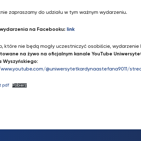
nie zapraszamy do udziału w tym ważnym wydarzeniu.
o wydarzenia na Facebooku:
link
b, które nie będą mogły uczestniczyć osobiście, wydarzenie
towane na żywo na oficjalnym kanale YouTube Uniwersyte
a Wyszyńskiego
:
//www.youtube.com/@uniwersytetkardynaastefana9011/stre
t pdf
Pobierz